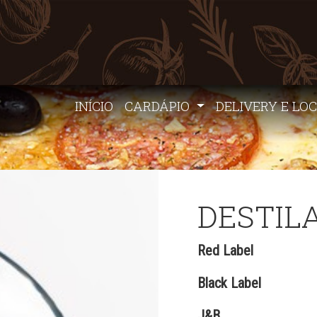
INÍCIO
CARDÁPIO
DELIVERY E LO
DESTIL
Red Label
Black Label
J&B